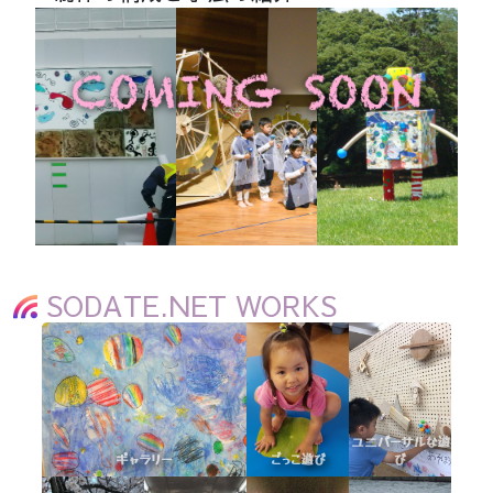
SODATE.NET WORKS
ユニバーサルな遊
ギャラリー
ごっこ遊び
び