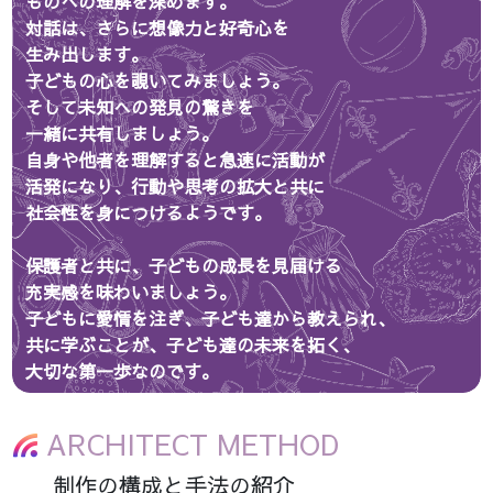
対話は、さらに想像力と好奇心を
生み出します。
子どもの心を覗いてみましょう。
そして未知への発見の驚きを
一緒に共有しましょう。
自身や他者を理解すると急速に活動が
活発になり、行動や思考の拡大と共に
社会性を身につけるようです。
保護者と共に、子どもの成長を見届ける
充実感を味わいましょう。
子どもに愛情を注ぎ、子ども達から教えられ、
共に学ぶことが、子ども達の未来を拓く、
大切な第一歩なのです。
ARCHITECT METHOD
制作の構成と手法の紹介