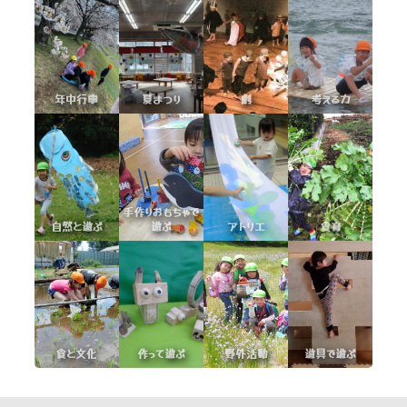
年中行事
夏まつり
劇
考える力
手作りおもちゃで
自然と遊ぶ
遊ぶ
アトリエ
食育
食と文化
作って遊ぶ
野外活動
遊具で遊ぶ
育てネット