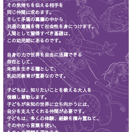
同じ仲間に求めます。
そして矛盾の葛藤の中から
共通の意識を得て社会性を身につけます。
人間として習得すべき基礎は、
この幼児期にあるのです。
自身の力で世界を自由に活躍できる
存在として、
未来を生きる糧として、
乳幼児教育が重要なのです。
子どもは、知りたいことを教える大人を
信頼し尊敬します。
子どもが未知の世界に立ち向かうには、
自分を支えてくれる仲間が必要です。
子どもは、多くの体験、経験を積み重ねて、
その中から言葉を使い、
ものへの理解を深めます。